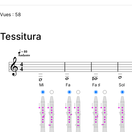
Vues : 58
Tessitura
= 80
Andante
4
4
Mi
Fa
Fa ♯
Sol