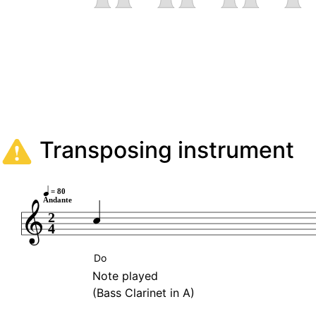
Transposing instrument
= 80
Andante
2
4
Do
Note played
(Bass Clarinet in A)