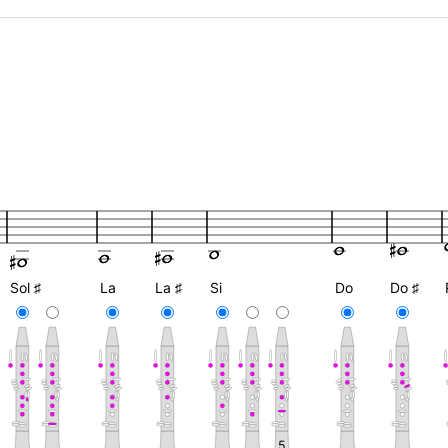
Sol ♯
La
La ♯
Si
Do
Do ♯
5