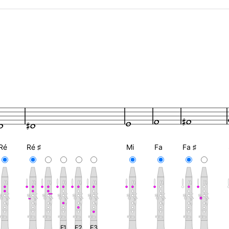
Ré
Ré ♯
Mi
Fa
Fa ♯
F1
F2
F3