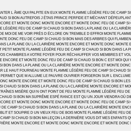
NTER L ÂME QUI PALPITE EN EUX MONTE FLAMME LÉGÈRE FEU DE CAMP SI
D SI BON AUTREFOIS J ÉTAIS PRINCE PERFIDE ET MÉCHANT DÉPEUPLAN
 ENCORE ET MONTE DONC MONTE ENCORE ET MONTE DONC FEU DE CAMP SI
E LÉGÈRE FEU DE CAMP SI CHAUD SI BON DANS LA PLAINE OU LA CLAIR
DE MOI DE ME VOIR PRÈS D ÉCLORE ON TREMBLE D EFFROI MONTE FLAMME 
E DONC FEU DE CAMP SI CHAUD SI BON MAIS DES ARBRES QUI FLAMBENT
ANS LA PLAINE OU LA CLAIRIÈRE MONTE ENCORE ET MONTE DONC MONTE 
AIT PETIT MONTE FLAMME LÉGÈRE FEU DE CAMP SI CHAUD SI BON DANS L
N VOS CHAMBRES A VOTRE FOYER POUR RÉCHAUFFER VOS MEMBRES ET VO
 ENCORE ET MONTE DONC FEU DE CAMP SI CHAUD SI BON C EST MOI QUI
SI BON DANS LA PLAINE OU LA CLAIRIÈRE MONTE ENCORE ET MONTE DONC
E PAR LE HAUT FOURNEAU MONTE FLAMME LÉGÈRE FEU DE CAMP SI CHAUD S
E PERMET QUE M ALLUME LE PAUVRE OUVRIER FORGERON SUR L ENCLUME 
DONC MONTE ENCORE ET MONTE DONC FEU DE CAMP SI CHAUD SI BON LES
SI CHAUD SI BON DANS LA PLAINE OU LA CLAIRIÈRE MONTE ENCORE ET 
TRAÎNES MISÈRE QUI N ONT POINT DE FEU MONTE FLAMME LÉGÈRE FEU DE 
CHAUD SI BON MA SUPRÊME ESPÉ RANCE EST QU UN JOUR VIENDRA OÙ DI
ENCORE ET MONTE DONC MONTE ENCORE ET MONTE DONC FEU DE CAMP SI C
DE CAMP SI CHAUD SI BON DANS LA PLAINE OU LA CLAIRIÈRE MONTE EN
AIBLIT ET SOUPIRE D UN VIEUX FEU DE BOIS MONTE FLAMME LÉGÈRE FEU D
AMP SI CHAUD SI BON MA LEÇON LA DERNIÈRE VOUS DIT MES ENFANTS Q
LAIRIÈRE MONTE ENCORE ET MONTE DONC MONTE ENCORE ET MONTE DONC 