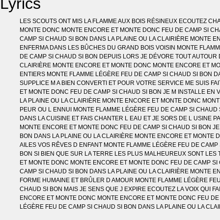
Lyrics
LES SCOUTS ONT MIS LA FLAMME AUX BOIS RÉSINEUX ECOUTEZ CHA
MONTE DONC MONTE ENCORE ET MONTE DONC FEU DE CAMP SI CHAU
CAMP SI CHAUD SI BON DANS LA PLAINE OU LA CLAIRIÈRE MONTE
ENFERMA DANS LES BÛCHES DU GRAND BOIS VOISIN MONTE FLAMM
DE CAMP SI CHAUD SI BON DEPUIS LORS JE DÉVORE TOUT AUTOUR 
CLAIRIÈRE MONTE ENCORE ET MONTE DONC MONTE ENCORE ET MONT
ENTIERS MONTE FLAMME LÉGÈRE FEU DE CAMP SI CHAUD SI BON D
SUPPLICE M A BIEN CONVERTI ET POUR VOTRE SERVICE ME SUIS F
ET MONTE DONC FEU DE CAMP SI CHAUD SI BON JE M INSTALLE E
LA PLAINE OU LA CLAIRIÈRE MONTE ENCORE ET MONTE DONC MONTE
PEUR OU L ENNUI MONTE FLAMME LÉGÈRE FEU DE CAMP SI CHAUD 
DANS LA CUISINE ET FAIS CHANTER L EAU ET JE SORS DE L USIN
MONTE ENCORE ET MONTE DONC FEU DE CAMP SI CHAUD SI BON J
BON DANS LA PLAINE OU LA CLAIRIÈRE MONTE ENCORE ET MONTE 
AILES VOS RÊVES D ENFANT MONTE FLAMME LÉGÈRE FEU DE CAMP 
BON SI BIEN QUE SUR LA TERRE LES PLUS MALHEUREUX SONT LES 
ET MONTE DONC MONTE ENCORE ET MONTE DONC FEU DE CAMP SI 
CAMP SI CHAUD SI BON DANS LA PLAINE OU LA CLAIRIÈRE MONTE 
FORME HUMAINE ET BRÛLER D AMOUR MONTE FLAMME LÉGÈRE FEU 
CHAUD SI BON MAIS JE SENS QUE J EXPIRE ECOUTEZ LA VOIX QUI F
ENCORE ET MONTE DONC MONTE ENCORE ET MONTE DONC FEU DE C
LÉGÈRE FEU DE CAMP SI CHAUD SI BON DANS LA PLAINE OU LA C