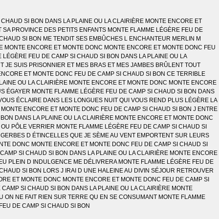
 CHAUD SI BON DANS LA PLAINE OU LA CLAIRIÈRE MONTE ENCORE ET
T SA PROVINCE DES PETITS ENFANTS MONTE FLAMME LÉGÈRE FEU DE
 CHAUD SI BON ME TENDIT SES EMBÛCHES L ENCHANTEUR MERLIN M
IÈRE MONTE ENCORE ET MONTE DONC MONTE ENCORE ET MONTE DONC FEU
LÉGÈRE FEU DE CAMP SI CHAUD SI BON DANS LA PLAINE OU LA
 JE SUIS PRISONNIER ET MES BRAS ET MES JAMBES BRÛLENT TOUT
ENCORE ET MONTE DONC FEU DE CAMP SI CHAUD SI BON CE TERRIBLE
A PLAINE OU LA CLAIRIÈRE MONTE ENCORE ET MONTE DONC MONTE ENCORE
US ÉGAYER MONTE FLAMME LÉGÈRE FEU DE CAMP SI CHAUD SI BON DANS
 VOUS ÉCLAIRE DANS LES LONGUES NUIT QUI VOUS REND PLUS LÉGÈRE LA
 MONTE ENCORE ET MONTE DONC FEU DE CAMP SI CHAUD SI BON J ENTRE
I BON DANS LA PLAINE OU LA CLAIRIÈRE MONTE ENCORE ET MONTE DONC
OU PÔLE VERRIER MONTE FLAMME LÉGÈRE FEU DE CAMP SI CHAUD SI
 GERBES D ÉTINCELLES QUE JE SÈME AU VENT EMPORTENT SUR LEURS
MONTE DONC MONTE ENCORE ET MONTE DONC FEU DE CAMP SI CHAUD SI
CAMP SI CHAUD SI BON DANS LA PLAINE OU LA CLAIRIÈRE MONTE ENCORE
EU PLEIN D INDULGENCE ME DÉLIVRERA MONTE FLAMME LÉGÈRE FEU DE
HAUD SI BON LORS J IRAI D UNE HALEINE AU DIVIN SÉJOUR RETROUVER
CORE ET MONTE DONC MONTE ENCORE ET MONTE DONC FEU DE CAMP SI
E CAMP SI CHAUD SI BON DANS LA PLAINE OU LA CLAIRIÈRE MONTE
U ON NE FAIT RIEN SUR TERRE QU EN SE CONSUMANT MONTE FLAMME
FEU DE CAMP SI CHAUD SI BON