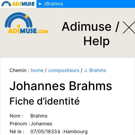
➤ JBrahms
Adimuse /
Help
Chemin :
home
/
compositeurs
/
J. Brahms
Johannes Brahms
Fiche d’identité
Nom :
Brahms
Prénom :
Johannes
Né le :
07/05/1833
à :
Hambourg