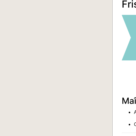
Fr
Maî