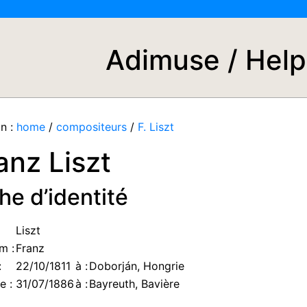
Adimuse / Help
n :
home
/
compositeurs
/
F. Liszt
anz Liszt
he d’identité
Liszt
m :
Franz
:
22/10/1811
à :
Doborján, Hongrie
e :
31/07/1886
à :
Bayreuth, Bavière