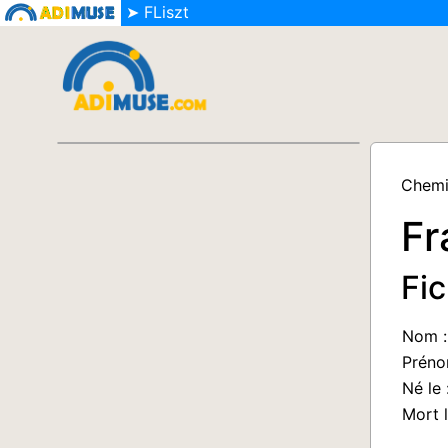
➤ FLiszt
Chemi
Fr
Fic
Nom :
Préno
Né le 
Mort l