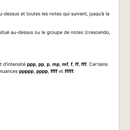
u-dessus et toutes les notes qui suivent, jusqu’à la
) situé au-dessus ou le groupe de notes (crescendo,
t d’intensité
ppp
,
pp
,
p
,
mp
,
mf
,
f
,
ff
,
fff
. Certains
s nuances
ppppp
,
pppp
,
ffff
et
fffff
.