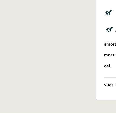
smorz
morz.
cal.
Vues :