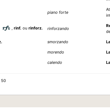
At
piano forte
in
R
,
,
rinf.
ou
rinforz.
rinforzando
de
.
smorzando
La
morendo
La
calendo
La
 50