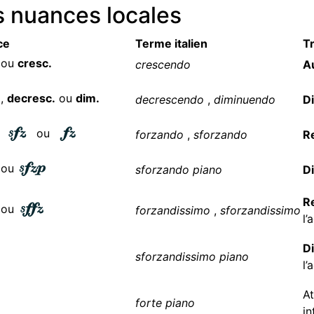
s nuances locales
ce
Terme italien
T
ou
cresc.
crescendo
A
,
decresc.
ou
dim.
decrescendo
,
diminuendo
D
,
ou
forzando
,
sforzando
R
ou
sforzando piano
D
R
ou
forzandissimo
,
sforzandissimo
l’
D
sforzandissimo piano
l’
At
forte piano
in