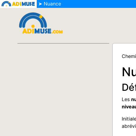
➤ Nuance
Chemi
N
Déf
Les
n
nivea
Initia
abrévi