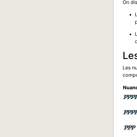
On dis
Le
Les nu
compos
Nuan