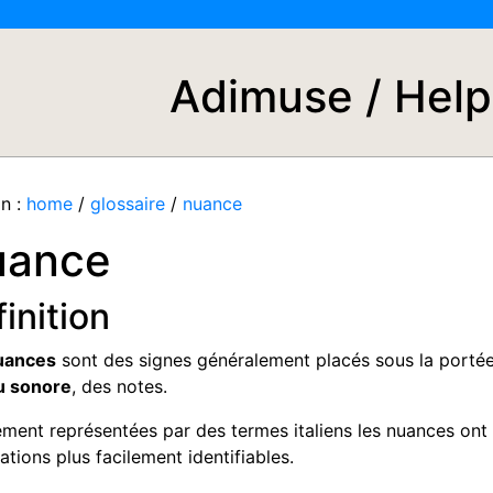
Adimuse / Help
n :
home
/
glossaire
/
nuance
uance
inition
uances
sont des signes généralement placés sous la portée 
u sonore
, des notes.
lement représentées par des termes italiens les nuances on
ations plus facilement identifiables.