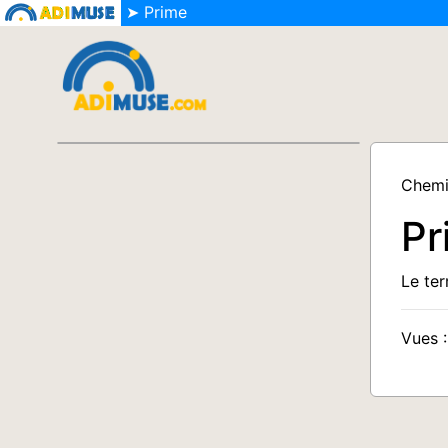
➤ Prime
Chemi
Pr
Le te
Vues :