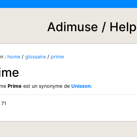
Adimuse / Help
n :
home
/
glossaire
/
prime
ime
rme
Prime
est un synonyme de
Unisson
.
 71