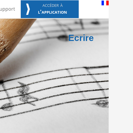
accéder à
upport
l'application
Ecrire