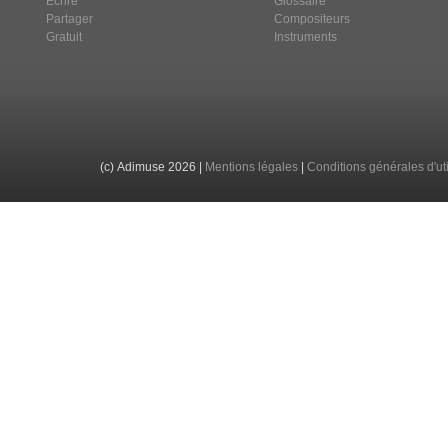
Ecrire
Glossaire
Partager
Compositeurs
Gratuit
Instruments
(c) Adimuse 2026
|
Mentions légales
|
Conditions générales d'uti